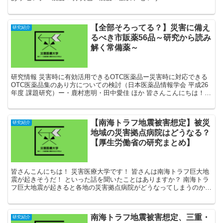
【全部そろってる？】災害に備え
研究紹介
るべき市販薬56品～研究から読み
解く常備薬～
研究情報 災害時に有効活用できるOTC医薬品ー災害時に対応できる
OTC医薬品集のあり方についての検討（日本医薬品情報学会 平成26
年度 課題研究）ー・鹿村恵明・田中愛佳 ほか 皆さんこんにちは！
災害医療大学です！ ...
【南海トラフ地震被害想定】被災
研究紹介
地域の災害拠点病院はどうなる？
【厚生労働省の研究まとめ】
皆さんこんにちは！ 災害医療大学です！ 皆さんは南海トラフ巨大地
震が起きそうだ！ といった話を聞いたことはありますか？ 南海トラ
フ巨大地震が起きると各地の災害拠点病院がどうなってしまうのかを
見ていきましょう！ ...
南海トラフ地震被害想定、三重・
研究紹介