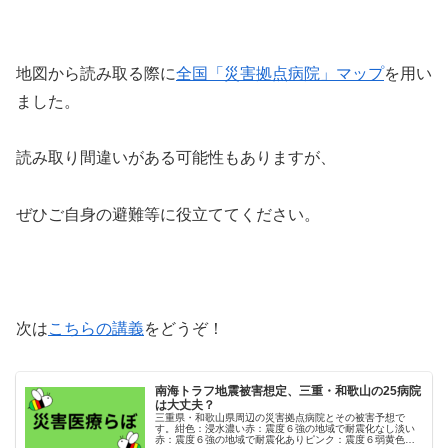
地図から読み取る際に
全国「災害拠点病院」マップ
を用い
ました。
読み取り間違いがある可能性もありますが、
ぜひご自身の避難等に役立ててください。
次は
こちらの講義
をどうぞ！
南海トラフ地震被害想定、三重・和歌山の25病院
は大丈夫？
三重県・和歌山県周辺の災害拠点病院とその被害予想で
す。紺色：浸水濃い赤：震度６強の地域で耐震化なし淡い
赤：震度６強の地域で耐震化ありピンク：震度６弱黄色：