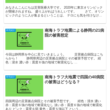
みなさんこんにちは災害医療大学です。 2020年に東京オリンピック
が開催されますね。 盛り上がればうれしいです。 さて、オリン
ピックのように人が集まるということは、 テロにも気を付けなけれ
ばですね。 ...
南海トラフ地震による静岡の21病
研究紹介
院の被害想定
今回は静岡県を中心に見ていきましょう。 災害拠点病院はこち
らから！ 静岡県周辺の災害拠点病院とその被害予想です。 紺
色：浸水 濃い赤：震度６強の地域で耐震化なし ...
南海トラフ大地震で四国の40病院
研究紹介
の被害はどうなる？
四国周辺の災害拠点病院とその被害予想です。 紺色：浸水 濃い
赤：震度６強の地域で耐震化なし 淡い赤：震度６強の地域で耐震化
あり ピンク：震度６弱 黄色：震度５強以下 という...