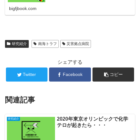
震度５強以下という分類になっています。 三重県の災
害拠点病院三重県の災害拠点病院は以...
bigfjbook.com
研究紹介
南海トラフ
災害拠点病院
シェアする
Twitter
Facebook
コピー
関連記事
2020年東京オリンピックで化学
研究紹介
テロが起きたら・・・